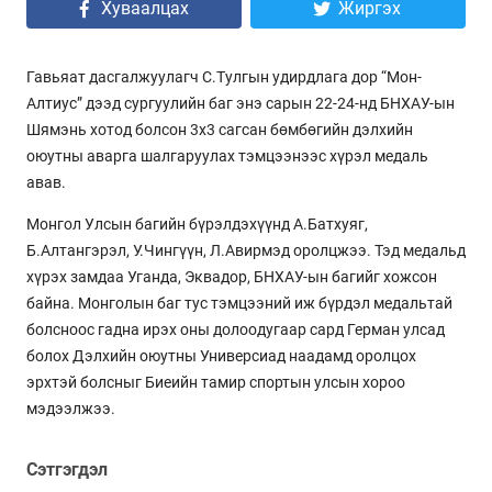
Хуваалцах
Жиргэх
Гавьяат дасгалжуулагч С.Тулгын удирдлага дор “Мон-
Алтиус” дээд сургуулийн баг энэ сарын 22-24-нд БНХАУ-ын
Шямэнь хотод болсон 3х3 сагсан бөмбөгийн дэлхийн
оюутны аварга шалгаруулах тэмцээнээс хүрэл медаль
авав.
Монгол Улсын багийн бүрэлдэхүүнд А.Батхуяг,
Б.Алтангэрэл, У.Чингүүн, Л.Авирмэд оролцжээ. Тэд медальд
хүрэх замдаа Уганда, Эквадор, БНХАУ-ын багийг хожсон
байна. Монголын баг тус тэмцээний иж бүрдэл медальтай
болсноос гадна ирэх оны долоодугаар сард Герман улсад
болох Дэлхийн оюутны Универсиад наадамд оролцох
эрхтэй болсныг Биеийн тамир спортын улсын хороо
мэдээлжээ.
Сэтгэгдэл