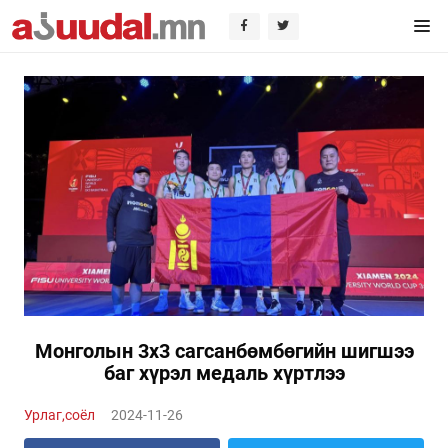
Монголын 3х3 сагсанбөмбөгийн шигшээ
баг хүрэл медаль хүртлээ
Урлаг,соёл
2024-11-26