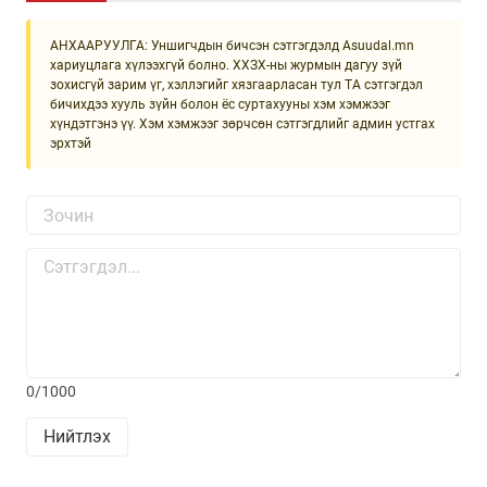
АНХААРУУЛГА: Уншигчдын бичсэн сэтгэгдэлд Asuudal.mn
хариуцлага хүлээхгүй болно. ХХЗХ-ны журмын дагуу зүй
зохисгүй зарим үг, хэллэгийг хязгаарласан тул ТА сэтгэгдэл
бичихдээ хууль зүйн болон ёс суртахууны хэм хэмжээг
хүндэтгэнэ үү. Хэм хэмжээг зөрчсөн сэтгэгдлийг админ устгах
эрхтэй
0/1000
Нийтлэх