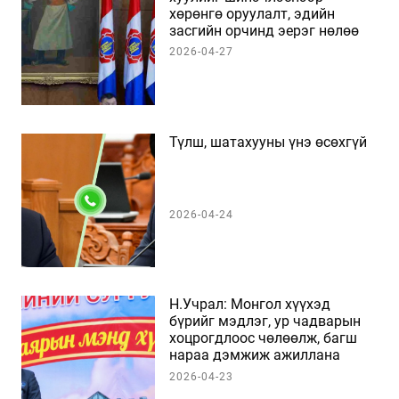
хөрөнгө оруулалт, эдийн
засгийн орчинд эерэг нөлөө
үзүүлнэ
2026-04-27
Түлш, шатахууны үнэ өсөхгүй
2026-04-24
Н.Учрал: Монгол хүүхэд
бүрийг мэдлэг, ур чадварын
хоцрогдлоос чөлөөлж, багш
нараа дэмжиж ажиллана
2026-04-23