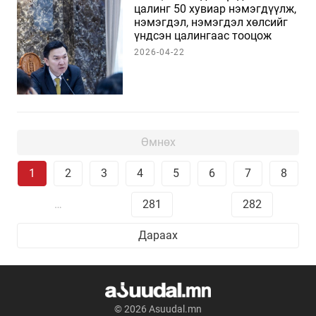
цалинг 50 хувиар нэмэгдүүлж,
нэмэгдэл, нэмэгдэл хөлсийг
үндсэн цалингаас тооцож
олгохоор боллоо
2026-04-22
Өмнөх
1
2
3
4
5
6
7
8
…
281
282
Дараах
© 2026 Asuudal.mn