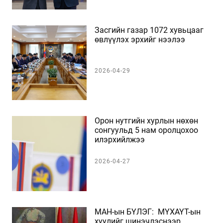
Засгийн газар 1072 хувьцааг
өвлүүлэх эрхийг нээлээ
2026-04-29
Орон нутгийн хурлын нөхөн
сонгуульд 5 нам оролцохоо
илэрхийлжээ
2026-04-27
МАН-ын БҮЛЭГ: ​ МҮХАҮТ-ын
хуулийг шинэчлэснээр