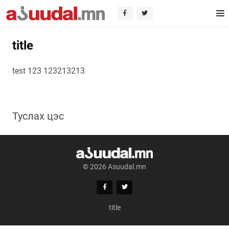
title
test 123 123213213
Туслах цэс
© 2026 Asuudal.mn
title