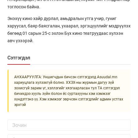
тоглосон байна.
Энэхүү кино хайр дурлал, амьдралын утга учир, гуниг
харуусал, баяр баясгалан, ухаарал, эргэцүүллийг мэдрүүлэх
бөгөөд 01 сарын 25-с эхлэн Бүх кино театруудаас хүлээн
авч үзээрэй.
Сэтгэгдэл
АНХААРУУЛГА: Уншигчдын бичсэн сэтгэгдэлд Asuudal.mn
хариуцлага хүлээхгүй болно. ХХЗХ-ны журмын дагуу зүй
зохисгүй зарим үг, хэллэгийг хязгаарласан тул ТА сэтгэгдэл
бичихдээ хууль зүйн болон ёс суртахууны хэм хэмжээг
хүндэтгэнэ үү. Хэм хэмжээг зөрчсөн сэтгэгдлийг админ устгах
эрхтэй