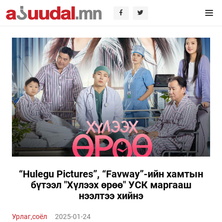
“Hulegu Pictures”, “Favway”-ийн хамтын
бүтээл "Хүлээх өрөө" УСК маргааш
нээлтээ хийнэ
Урлаг,соёл
2025-01-24