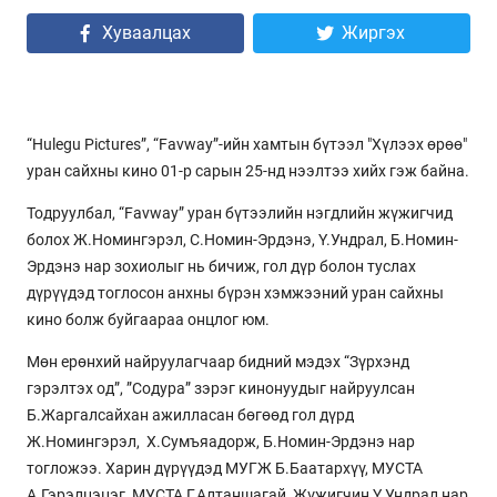
Хуваалцах
Жиргэх
“Hulegu Pictures”, “Favway”-ийн хамтын бүтээл "Хүлээх өрөө"
уран сайхны кино 01-р сарын 25-нд нээлтээ хийх гэж байна.
Тодруулбал, “Favway” уран бүтээлийн нэгдлийн жүжигчид
болох Ж.Номингэрэл, С.Номин-Эрдэнэ, Ү.Ундрал, Б.Номин-
Эрдэнэ нар зохиолыг нь бичиж, гол дүр болон туслах
дүрүүдэд тоглосон анхны бүрэн хэмжээний уран сайхны
кино болж буйгаараа онцлог юм.
Мөн ерөнхий найруулагчаар бидний мэдэх “Зүрхэнд
гэрэлтэх од”, ”Содура” зэрэг кинонуудыг найруулсан
Б.Жаргалсайхан ажилласан бөгөөд гол дүрд
Ж.Номингэрэл, Х.Сумъяадорж, Б.Номин-Эрдэнэ нар
тогложээ. Харин дүрүүдэд МУГЖ Б.Баатархүү, МУСТА
А.Гэрэлцэцэг, МУСТА Г.Алтаншагай, Жүжигчин Ү.Ундрал нар