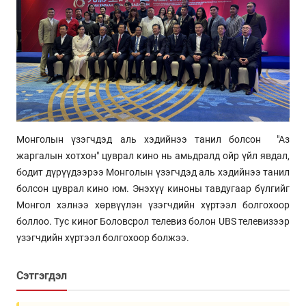
Монголын үзэгчдэд аль хэдийнээ танил болсон "Аз
жаргалын хотхон" цуврал кино нь амьдралд ойр үйл явдал,
бодит дүрүүдээрээ Монголын үзэгчдэд аль хэдийнээ танил
болсон цуврал кино юм. Энэхүү киноны тавдугаар бүлгийг
Монгол хэлнээ хөрвүүлэн үзэгчдийн хүртээл болгохоор
боллоо. Тус киног Боловсрол телевиз болон UBS телевизээр
үзэгчдийн хүртээл болгохоор болжээ.
Сэтгэгдэл