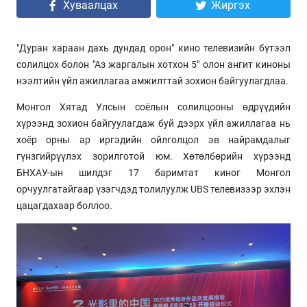
Хуваалцах
Жиргэх
"Дуран хараан дахь дундад орон" кино телевизийн бүтээл
солилцох болон "Аз жаргалын хотхон 5" олон ангит киноны
нээлтийн үйл ажиллагаа амжилттай зохион байгуулагдлаа.
Монгол Хятад Улсын соёлын солилцооны өдрүүдийн
хүрээнд зохион байгуулагдаж буй дээрх үйл ажиллагаа нь
хоёр орны ар иргэдийн ойлголцол эв найрамдалыг
гүнзгийрүүлэх зорилготой юм. Хөтөлбөрийн хүрээнд
БНХАУ-ын шилдэг 17 баримтат киног Монгол
орчуулгатайгаар үзэгчдэд толилуулж UBS телевизээр эхлэн
цацагдахаар боллоо.