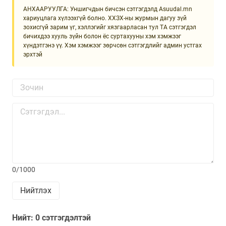
АНХААРУУЛГА: Уншигчдын бичсэн сэтгэгдэлд Asuudal.mn
хариуцлага хүлээхгүй болно. ХХЗХ-ны журмын дагуу зүй
зохисгүй зарим үг, хэллэгийг хязгаарласан тул ТА сэтгэгдэл
бичихдээ хууль зүйн болон ёс суртахууны хэм хэмжээг
хүндэтгэнэ үү. Хэм хэмжээг зөрчсөн сэтгэгдлийг админ устгах
эрхтэй
0/1000
Нийтлэх
Нийт: 0 сэтгэгдэлтэй