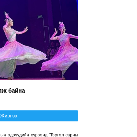
олж байна
Жиргэх
лын өдрүүдийн хүрээнд "Тэргэл сарны