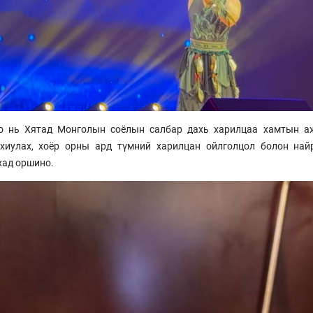
о нь Хятад Монголын соёлын салбар дахь харилцаа хамтын ажи
ахиулах, хоёр орны ард түмний харилцан ойлголцол болон най
хад оршино.