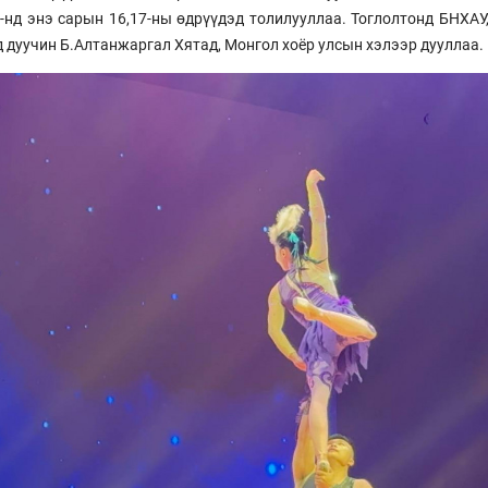
"-нд энэ сарын 16,17-ны өдрүүдэд толилууллаа. Тоглолтонд БНХА
д дуучин Б.Алтанжаргал Хятад, Монгол хоёр улсын хэлээр дууллаа.