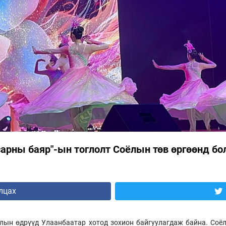
сарны баяр"-ын тоглолт Соёлын төв өргөөнд б
лцах
лын өдрүүд Улаанбаатар хотод зохион байгуулагдаж байна. Соё