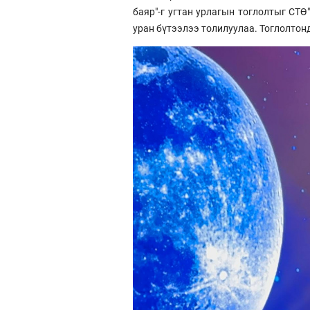
баяр"-г угтан урлагын тоглолтыг СТӨ
уран бүтээлээ толилуулаа. Тоглолтон