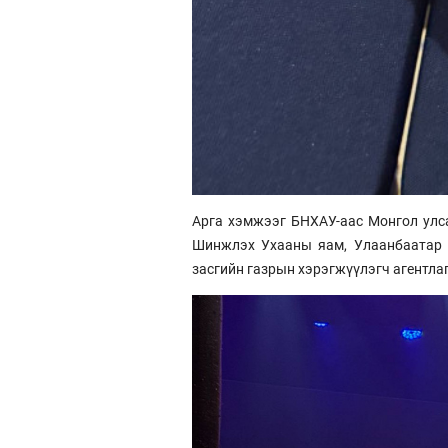
Арга хэмжээг БНХАУ-аас Монгол улс
Шинжлэх Ухааны яам, Улаанбаатар 
засгийн газрын хэрэгжүүлэгч агентла