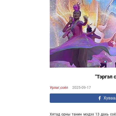
"Тэргэл 
Урлаг,соёл
2025-09-17
Хуваа
Хятад орны танин мэдэх 13 дахь соё