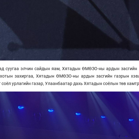
ад суугаа элчин сайдын яам, Хятадын ӨМӨЗО-ны ардын засгийн 
хотын захиргаа, Хятадын ӨМӨЗО-ны ардын засгийн газрын хэв
г соёл урлагийн газар, Улаанбаатар дахь Хятадын соёлын төв хамт