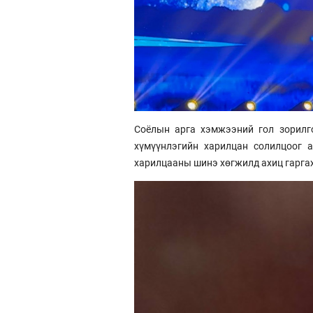
Соёлын арга хэмжээний гол зорилг
хүмүүнлэгийн харилцан солилцоог 
харилцааны шинэ хөгжилд ахиц гарга