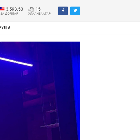
3,593.50
15
USA ДОЛЛАР
УЛААНБААТАР
УУЛГА