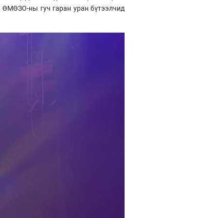
У, ӨМӨЗО-ны гуч гаран уран бүтээлчид