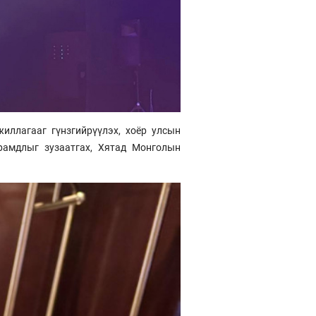
ллагааг гүнзгийрүүлэх, хоёр улсын
рамдлыг зузаатгах, Хятад Монголын