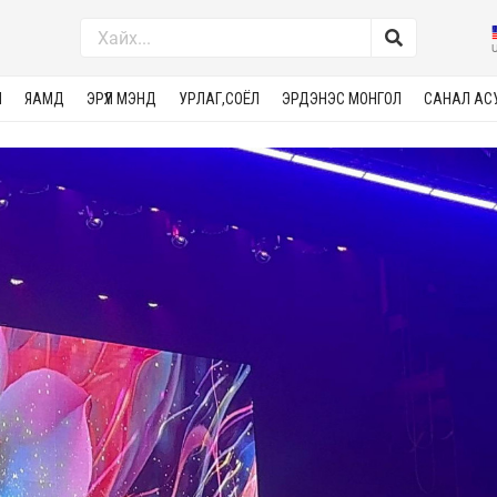
М
ЯАМД
ЭРҮҮЛ МЭНД
УРЛАГ,СОЁЛ
ЭРДЭНЭС МОНГОЛ
САНАЛ АС