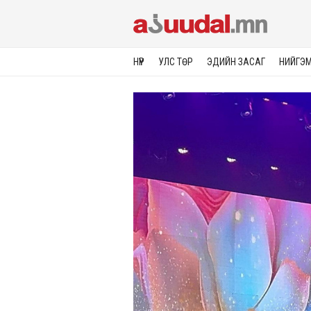
НҮҮР
УЛС ТӨР
ЭДИЙН ЗАСАГ
НИЙГЭ