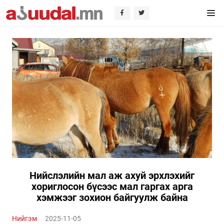
Нийслэлийн мал аж ахуй эрхлэхийг
хориглосон бүсээс мал гаргах арга
хэмжээг зохион байгуулж байна
Нийгэм
2025-11-05