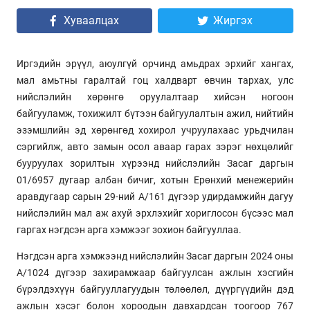
Хуваалцах
Жиргэх
Иргэдийн эрүүл, аюулгүй орчинд амьдрах эрхийг хангах,
мал амьтны гаралтай гоц халдварт өвчин тархах, улс
нийслэлийн хөрөнгө оруулалтаар хийсэн ногоон
байгууламж, тохижилт бүтээн байгуулалтын ажил, нийтийн
эзэмшлийн эд хөрөнгөд хохирол учруулахаас урьдчилан
сэргийлж, авто замын осол аваар гарах зэрэг нөхцөлийг
бууруулах зорилтын хүрээнд нийслэлийн Засаг даргын
01/6957 дугаар албан бичиг, хотын Ерөнхий менежерийн
аравдугаар сарын 29-ний А/161 дүгээр удирдамжийн дагуу
нийслэлийн мал аж ахуй эрхлэхийг хориглосон бүсээс мал
гаргах нэгдсэн арга хэмжээг зохион байгууллаа.
Нэгдсэн арга хэмжээнд нийслэлийн Засаг даргын 2024 оны
А/1024 дүгээр захирамжаар байгуулсан ажлын хэсгийн
бүрэлдэхүүн байгууллагуудын төлөөлөл, дүүргүүдийн дэд
ажлын хэсэг болон хороодын давхардсан тоогоор 767