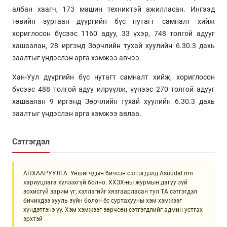
албан хаагч, 173 машин техниктэй ажилласан. Ингээд
төвийн зургаан дүүргийн бүс нутагт самналт хийж
хориглосон бүсээс 1160 адуу, 33 үхэр, 748 толгой адууг
хашаалан, 28 иргэнд Зөрчлийн тухай хуулийн 6.30.3 дахь
заалтыг үндэслэн арга хэмжээ авчээ.
Хан-Уул дүүргийн бүс нутагт самналт хийж, хориглосон
бүсээс 488 толгой адуу илрүүлж, үүнээс 270 толгой адууг
хашаалан 9 иргэнд Зөрчлийн тухай хуулийн 6.30.3 дахь
заалтыг үндэслэн арга хэмжээ авлаа.
Сэтгэгдэл
АНХААРУУЛГА: Уншигчдын бичсэн сэтгэгдэлд Asuudal.mn
хариуцлага хүлээхгүй болно. ХХЗХ-ны журмын дагуу зүй
зохисгүй зарим үг, хэллэгийг хязгаарласан тул ТА сэтгэгдэл
бичихдээ хууль зүйн болон ёс суртахууны хэм хэмжээг
хүндэтгэнэ үү. Хэм хэмжээг зөрчсөн сэтгэгдлийг админ устгах
эрхтэй