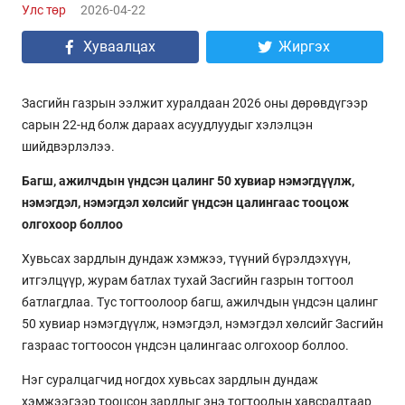
Улс төр
2026-04-22
Хуваалцах
Жиргэх
Засгийн газрын ээлжит хуралдаан 2026 оны дөрөвдүгээр
сарын 22-нд болж дараах асуудлуудыг хэлэлцэн
шийдвэрлэлээ.
Багш, ажилчдын үндсэн цалинг 50 хувиар нэмэгдүүлж,
нэмэгдэл, нэмэгдэл хөлсийг үндсэн цалингаас тооцож
олгохоор боллоо
Хувьсах зардлын дундаж хэмжээ, түүний бүрэлдэхүүн,
итгэлцүүр, журам батлах тухай Засгийн газрын тогтоол
батлагдлаа. Тус тогтоолоор багш, ажилчдын үндсэн цалинг
50 хувиар нэмэгдүүлж, нэмэгдэл, нэмэгдэл хөлсийг Засгийн
газраас тогтоосон үндсэн цалингаас олгохоор боллоо.
Нэг суралцагчид ногдох хувьсах зардлын дундаж
хэмжээгээр тооцсон зардлыг энэ тогтоолын хавсралтаар