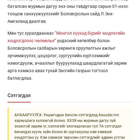
баталсан журмын дагуу энэ оны тавдугаар сарын 01-нээс
тооцож санхүүжүүлэхийг Боловсролын сайд Л.Энх-
Амгаланд даалгав.
Мөн тус хуралдаанаас
“Монгол хүүхэд бүрийг мэдлэгийн
хоцрогдлоос чөлөөлье”
үндэсний хөтөлбөр болон
Боловсролын салбарын хөрөнгө оруулалтын ажлыг
эрчимжүүлэх, цэцэрлэг, сургуулийн хүртээмжийг
нэмэгдүүлж, ачааллыг бууруулахад шаардлагатай зарим
арга хэмжээ авах тухай Засгийн газрын тогтоол
батлагдлаа.
Сэтгэгдэл
АНХААРУУЛГА: Уншигчдын бичсэн сэтгэгдэлд Asuudal.mn
хариуцлага хүлээхгүй болно. ХХЗХ-ны журмын дагуу зүй
зохисгүй зарим үг, хэллэгийг хязгаарласан тул ТА сэтгэгдэл
бичихдээ хууль зүйн болон ёс суртахууны хэм хэмжээг
хүндэтгэнэ үү. Хэм хэмжээг зөрчсөн сэтгэгдлийг админ устгах