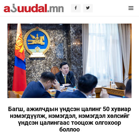
Багш, ажилчдын үндсэн цалинг 50 хувиар
нэмэгдүүлж, нэмэгдэл, нэмэгдэл хөлсийг
үндсэн цалингаас тооцож олгохоор
боллоо