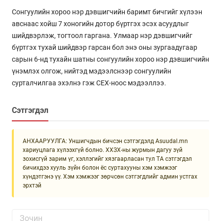
Сонгуулийн хороо нэр дэвшигчийн баримт бичгийг хүлээн
авснаас хойш 7 хоногийн дотор бүртгэх эсэх асуудлыг
шийдвэрлэж, тогтоол гаргана. Улмаар нэр дэвшигчийг
бүртгэх тухай шийдвэр гарсан бол энэ оны зургаадугаар
сарын 6-нд тухайн шатны сонгуулийн хороо нэр дэвшигчийн
үнэмлэх олгож, нийтэд мэдээлснээр сонгуулийн
сурталчилгаа эхэлнэ гэж СЕХ-ноос мэдээллээ.
Сэтгэгдэл
АНХААРУУЛГА: Уншигчдын бичсэн сэтгэгдэлд Asuudal.mn
хариуцлага хүлээхгүй болно. ХХЗХ-ны журмын дагуу зүй
зохисгүй зарим үг, хэллэгийг хязгаарласан тул ТА сэтгэгдэл
бичихдээ хууль зүйн болон ёс суртахууны хэм хэмжээг
хүндэтгэнэ үү. Хэм хэмжээг зөрчсөн сэтгэгдлийг админ устгах
эрхтэй