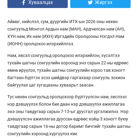
Хуваалцах
Жиргэх
Аймаг, нийслэл, сум, дүүргийн ИТХ-ын 2026 оны нөхөн
сонгуульд Монгол Ардын нам (МАН), Ардчилсан нам (АН),
ХҮН нам, Их нам (ИХН) Иргэдийн Оролцооны Нэгдэл Нам
(ИОНН) оролцохоо илэрхийллээ.
Нам, эвсэл сонгуульд оролцохоо илэрхийлэн, хүсэлтээ
тухайн шатны сонгуулийн хороонд энэ сарын 22-ны өдрөөс
өмнө ирүүлэх, тухайн шатны сонгуулийн хороо тав хоногт
багтаан бүртгэх эсэх шийдвэр гаргахаар сонгууль зохион
байгуулах цаг хугацааны хуваарьт заасан.
Тус нөхөн сонгуульд оролцохоор бүртгүүлсэн нам, эвслээс
нэр дэвшүүлэх болон бие даан нэр дэвшүүлэх ажиллагаа
энэ оны тавдугаар сарын 7-13-ыг дуустал үргэлжилнэ. Нэр
дэвшүүлсэн ажиллагаа дууссан өдрөөс хойш 3 хоногт буюу
тавдугаар сарын 16-ны дотор баримт бичгийг тухайн шатны
сонгуулийн хороонд хүргүүлэх юм.