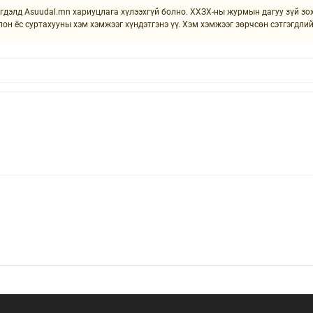
элд Asuudal.mn хариуцлага хүлээхгүй болно. ХХЗХ-ны журмын дагуу зүй зохи
лон ёс суртахууны хэм хэмжээг хүндэтгэнэ үү. Хэм хэмжээг зөрчсөн сэтгэгдли