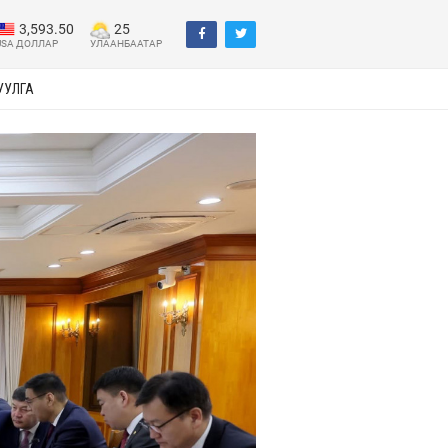
3,593.50
25
USA ДОЛЛАР
УЛААНБААТАР
УУЛГА