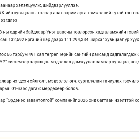
даанаар хэлэлцүүлж, шийдвэрлүүллээ.
 ХК-ийн хувьцааны талаар авах зарим арга хэмжээний тухай тогтоо
нээгдлээ.
8-ны өдрийн байдлаар Үнэт цаасны төвлөрсөн хадгаламжийн төвийн
ан 132,692 иргэний нэр дээрх 111,294,384 ширхэг хувьцааг үр хүүх
ох 66 тэрбум 491 сая төгрөг Төрийн сангийн дансанд хадгалагдаж 
УР” системээр харилцан мэдээлэл дамжуулах замаар хувьцаа, ногд
алаар нэгдсэн ойлголт, мэдээлэл өгч, сурталчлан таниулах гэхчил
сарын 01-нээс дагаж мөрдөхөөр болов.
аар “Эрдэнэс Тавантолгой” компанийг 2026 онд багтаан нээлттэй 