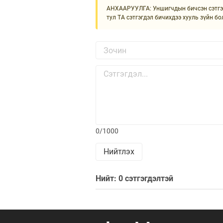
АНХААРУУЛГА: Уншигчдын бичсэн сэтгэгд
тул ТА сэтгэгдэл бичихдээ хууль зүйн бо
0/1000
Нийтлэх
Нийт: 0 сэтгэгдэлтэй