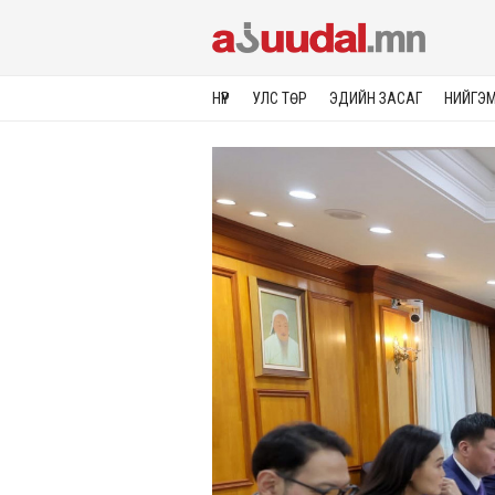
НҮҮР
УЛС ТӨР
ЭДИЙН ЗАСАГ
НИЙГЭ