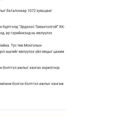
лыг баталснаар 1072 хувьцааг
 бүртгэлд “Эрдэнэс Тавантолгой” ХК-
эд, ар гэрийнхэнд нь өвлүүлэх
байна. Тус төв Монголын
ол ашгийг өвлүүлэх үйл явцыг цахим
эн бэлтгэл ажлыг хангах зорилгоор
компани болгох бэлтгэл ажлыг хангаж