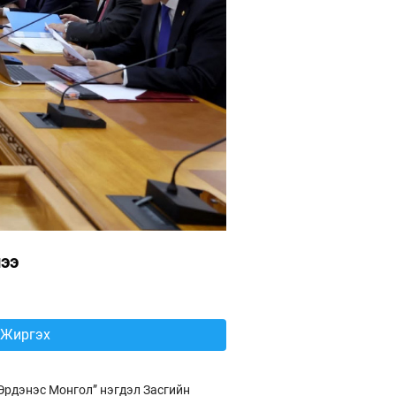
лээ
Жиргэх
Эрдэнэс Монгол” нэгдэл Засгийн