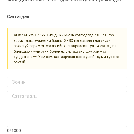
Сэтгэгдэл
АНХААРУУЛГА: Уншигчдын бичсэн сэтгэгдэлд Asuudal.mn
хариуцлага хүлээхгүй болно. ХХЗХ-ны журмын дагуу зүй
зохисгүй зарим үг, хэллэгийг хязгаарласан тул ТА сэтгэгдэл
бичихдээ хууль зүйн болон ёс суртахууны хэм хэмжээг
хүндэтгэнэ үү. Хэм хэмжээг зөрчсөн сэтгэгдлийг админ устгах
эрхтэй
0/1000