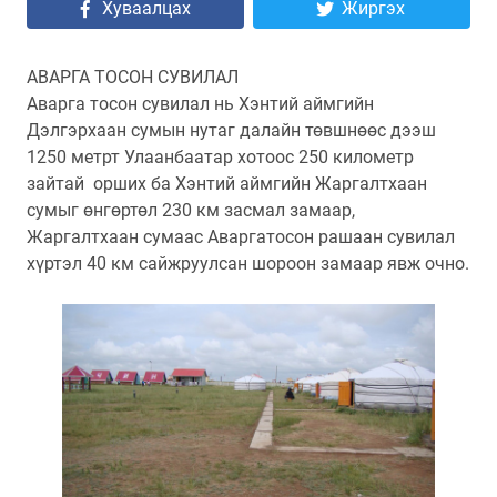
Хуваалцах
Жиргэх
АВАРГА ТОСОН СУВИЛАЛ
Аварга тосон сувилал нь Хэнтий аймгийн
Дэлгэрхаан сумын нутаг далайн төвшнөөс дээш
1250 метрт Улаанбаатар хотоос 250 километр
зайтай орших ба Хэнтий аймгийн Жаргалтхаан
сумыг өнгөртөл 230 км засмал замаар,
Жаргалтхаан сумаас Аваргатосон рашаан сувилал
хүртэл 40 км сайжруулсан шороон замаар явж очно.