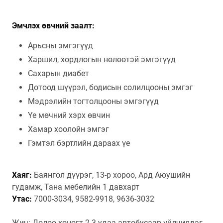
Эмчлэх өвчний заалт:
Арьсны эмгэгүүд
Харшил, хордлогын нөлөөтэй эмгэгүүд
Сахарын диабет
Дотоод шүүрэл, бодисын солилцооны эмгэг
Мэдрэлийн тогтолцооны эмгэгүүд
Үе мөчний хэрх өвчин
Хамар хоолойн эмгэг
Гэмтэл бэртлийн дараах үе
Хаяг:
Баянгол дүүрэг, 13-р хороо, Ард Аюушийн
гудамж, Тана мебелийн 1 давхарт
Утас:
7000-3034, 9582-9918, 9636-3032
Жич: Долоо хоногт 2-3 удаа автобусаар үйлчилдэг.