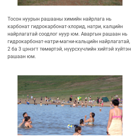
Тосон нуурын рашааны химийн найрлага нь
карбонат гидрокарбонат-хлорид, натри, калцийн
найрлагатай соодлог нуур юм. Аваргын рашаан нь
гидрокарбонат-натри-магни-кальцийн найрлагатай,
2 ба 3 цэнэгт төмөртэй, нүүрсхүчлийн хийтэй хүйтэн
рашаан юм.