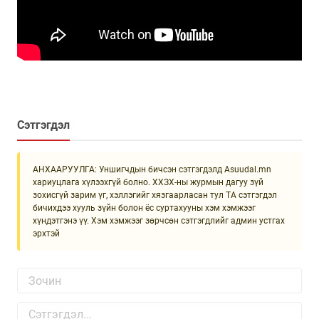
Сэтгэгдэл
АНХААРУУЛГА: Уншигчдын бичсэн сэтгэгдэлд Asuudal.mn
хариуцлага хүлээхгүй болно. ХХЗХ-ны журмын дагуу зүй
зохисгүй зарим үг, хэллэгийг хязгаарласан тул ТА сэтгэгдэл
бичихдээ хууль зүйн болон ёс суртахууны хэм хэмжээг
хүндэтгэнэ үү. Хэм хэмжээг зөрчсөн сэтгэгдлийг админ устгах
эрхтэй