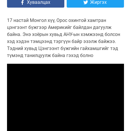
Хуваалцах
Жиргэх
17 настай Монгол хүү, Орос охинтой хамтран
цэнгээнт бүжгээр Америкийг байлдан дагуулж
байна. Энэ хоёрын хувьд АНУ-ын хэмжээнд болсон
хэд хэдэн тэмцээнд тэргүүн байр эзэлж байжээ.
Тэдний хувьд Цэнгээнт бүжгийн гайхамшгийг тэд
түмэнд танилцуулж байна гэхэд болно