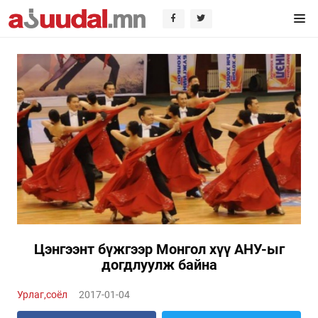
Цэнгээнт бүжгээр Монгол хүү АНУ-ыг
догдлуулж байна
Урлаг,соёл
2017-01-04