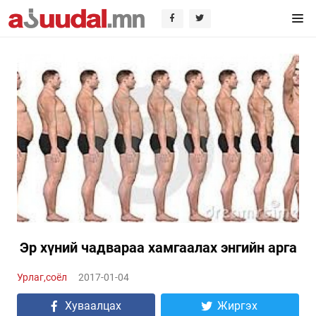
Эр хүний чадвараа хамгаалах энгийн арга
Урлаг,соёл
2017-01-04
Хуваалцах
Жиргэх