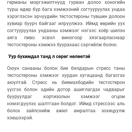
германы мэргэжилтнүүд гурван долоо хоногийн
турш өдөр бүр бага хэмжээний согтууруулах ундаа
хэрэглэсэн эрчүүдийн тестостероны түвшин долоон
хувиар буурч байгааг илрүүлжээ. Иймд өөрийн уух
согтууруулах ундааны хэмжээг нэгээс хоёр шилэн
аяга пиво эсвэл виногоор хязгаарласнаар
тестостероны хэмжээ буурахаас сэргийлж болно.
Уур бухимдал танд л сөрөг нөлөөтэй
Оюун санааны болон бие бялдарын стресс таны
тестостероны хэмжээг хурдан хугацаанд багасгах
аюултай. Стресс нь биемахбодийн тестостерон
үүсгэх болон эдийн дотор ашиглагдах чадварыг
бууруулдаг кортизолын хэмжээг огцом
нэмэгдүүлэх шалтгаан болдог. Иймд стрессээс аль
болох зайлсхийж ажил амралтаа зохицуулж
хэвшээрэй.