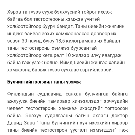
Хэрэв та гүзээ сууж бэлхүүсний тойрог ихсэж
байгаа бол тестостероны хэмжээ үүнтэй
холбоотойгоор буурч байдаг. Таны биеийн жингийн
индекс байвал зохих хэмжээнээсээ дөрвөөр их
эсвэл 30 паунд буюу 13,5 килограмаар их байвал
таны тестостероны хэмжээ буурсантай
холбоотойгоор хөгшрөлт 10 жилээр илүү явагдаж
байна гэж үзэж болно. Иймд биеийн жингээ хэвийн
хэмжээнд барьж гүзээ суухаас сэргийлээрэй.
Булчин
гийн хөгжил таны үзэмж
Финляндын судлаачид саяхан булчингаа байнга
ажлуулж биеийн тамираар хичээллэдэг эрчүүдийн
чөлөөт тестостероны хэмжээ ихэсдгийг тогтоосон
байна. Энэхүү судалгааны багын ахлагч доктор
Давид Зава “Таны булчингийн хүч ихсэхийн хирээр
таны биеийн тестостерон үүсгэлт нэмэгддэг” гэж