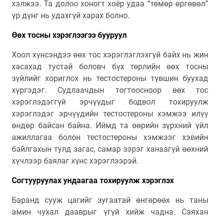
хэлжээ. Та долоо хоногт хоёр удаа “төмөр өргөвөл”
үр дүнг нь удахгүй харах болно.
Өөх тосны хэрэглээг
ээ бууруул
Хоол хүнсэндээ өөх тос хэрэглэглэхгүй байх нь жин
хасахад тустай боловч бүх төрлийн өөх тосны
зүйлийг хориглох нь тестостероны түвшин буухад
хүргэдэг. Судлаачдын тогтоосноор өөх тос
хэрэглэдэггүй эрчүүдыг бодвол тохируулж
хэрэглэдэг эрчүүдийн тестостероны хэмжээ илүү
өндөр байсан байна. Иймд та өөрийн зүрхний үйл
ажиллагаа болон тестостероны хэмжээг хэвийн
байлгахын тулд загас, самар зэрэг ханаагүй өөхний
хүчлээр баялаг хүнс хэрэглээрэй.
Согтууруулах ундаагаа тохируулж хэрэглэх
Баранд сууж цагийг зугаатай өнгөрөөх нь таны
амин чухал дааврыг үгүй хийж чадна. Саяхан