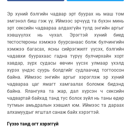
Эр хүний бэлгийн чадвар эрт буурах нь маш том
эмгэнэл биш гэж үү. Иймээс эрчүүд та бүхэн минь
эрт сексийн чадвараа алдахгүйн тулд энгийн аргыг
хэвшүүлэх нь чухал. Эрэгтэй хүний биед
тестостероны хэмжээ буурсанаас болж булчингийн
хэмжээ багасах, ясны сийрэгжилт үүсэх, бэлгийн
чадавхи буурахаас гадна түрүү булчирхайн хорт
хавдар, зүрх судасы өвчин үүсэх улмаар үхэлд
хүрэх үндэс суурь болдгийг судлаачид тогтоосон
байна. Иймээс энгийн аргыг хэрэглэж эр хүний
чадвараа цаг ямагт хамгаалах боломж бидэнд
байна. Ялангуяа та жар, дал хүрсэн ч сексийн
чадвартай байхад танд тус болох зүйл нь таны өдөр
тутмын амьдралын хэвшил юм. Иймээс та дараах
алхамуудыг ягштал санаж байх хэрэгтэй.
Гүзээ
танд огт хэрэггүй