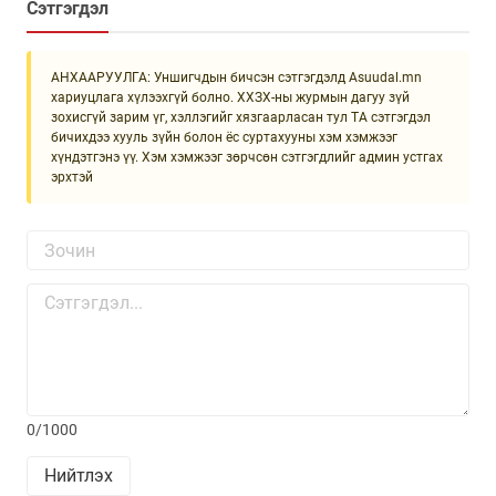
Сэтгэгдэл
АНХААРУУЛГА: Уншигчдын бичсэн сэтгэгдэлд Asuudal.mn
хариуцлага хүлээхгүй болно. ХХЗХ-ны журмын дагуу зүй
зохисгүй зарим үг, хэллэгийг хязгаарласан тул ТА сэтгэгдэл
бичихдээ хууль зүйн болон ёс суртахууны хэм хэмжээг
хүндэтгэнэ үү. Хэм хэмжээг зөрчсөн сэтгэгдлийг админ устгах
эрхтэй
0/1000
Нийтлэх