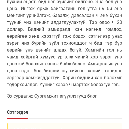
бүхний эцэст, бид нэг зүйлийг ойлгоно. Энэ бол үнэ
цэнэ. Ингэж ярьж байгаагийн гол утга нь би энэ
мөнгийг үрчийлгэж, базалж, дэвсэлсэн ч энэ бүхэн
түүний үнэ цэнийг алдагдуулахгүй. Тэр одоо ч 20
доллар. Бидний амьдралд хэн нэгэнд гомдох,
өөрийгөө хэнд хэрэггүй гэж бодох, сэтгэлээр унах
зэрэг янз бүрийн зүйл тохиолддог ч бид тэр бүр
өөрийн үнэ цэнийг алдах ёсгүй. Хамгийн гол нь
чамд хайртай хүмүүс үргэлж чиний хэр зэрэг үнэ
цэнэтэй болохыг санаж байж болно. Амьдралын үнэ
цэнэ гэдэг бол бидний юу хийсэн, хэнийг таньдаг
зэргээр хэмжигддэггүй. Харин бидний хэн болохыг
тодорхойлдог. Үүнийг хэзээ ч мартаж болохгүй гэв.
Эх сурвалж: Сургамжит өгүүллэгүүд блог
Сэтгэгдэл