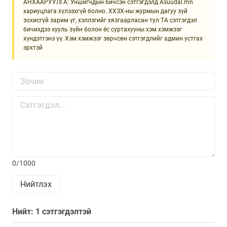
АНХААРУУЛГА: Уншигчдын бичсэн сэтгэгдэлд Asuudal.mn
хариуцлага хүлээхгүй болно. ХХЗХ-ны журмын дагуу зүй
зохисгүй зарим үг, хэллэгийг хязгаарласан тул ТА сэтгэгдэл
бичихдээ хууль зүйн болон ёс суртахууны хэм хэмжээг
хүндэтгэнэ үү. Хэм хэмжээг зөрчсөн сэтгэгдлийг админ устгах
эрхтэй
0/1000
Нийтлэх
Нийт: 1 сэтгэгдэлтэй