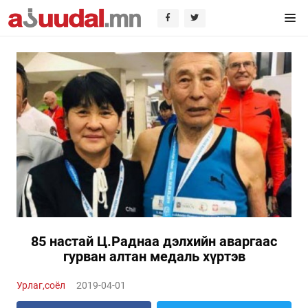
85 настай Ц.Раднаа дэлхийн аваргаас
гурван алтан медаль хүртэв
Урлаг,соёл
2019-04-01