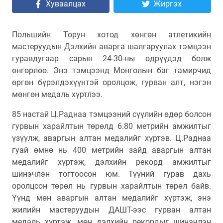
Хуваалцах
Жиргэх
Польшийн Торун хотод хөнгөн атлетикийн
мастеруудын Дэлхийн аварга шалгаруулах тэмцээн
гуравдугаар сарын 24-30-ны өдрүүдэд болж
өнгөрлөө. Энэ тэмцээнд Монголын баг тамирчид
өргөн бүрэлдэхүүнтэй оролцож, гурван алт, нэгэн
мөнгөн медаль хүртлээ.
85 настай Ц.Раднаа тэмцээний сүүлийн өдөр болсон
гурвын харайлтын төрөлд 6.80 метрийн амжилтыг
үзүүлж, аваргын алтан медалийг хүртэв. Ц.Раднаа
гуай өмнө нь 400 метрийн зайд аваргын алтан
медалийг хүртэж, дэлхийн рекорд амжилтыг
шинэчлэн тогтоосон юм. Түүний гурав дахь
оролцсон төрөл нь гурвын харайлтын төрөл байв.
Үүнд мөн аваргын алтан медалийг хүртэж, энэ
жилийн мастеруудын ДАШТ-ээс гурван алтан
медаль хүртэж, мөн дэлхийн рекордыг шинэчлэн