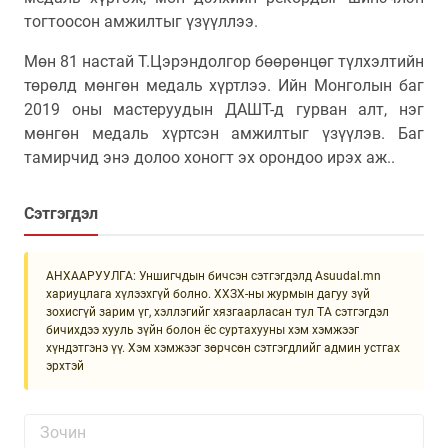
тогтоосон амжилтыг үзүүллээ.
Мөн 81 настай Т.Цэрэндолгор бөөрөнцөг түлхэлтийн
төрөлд мөнгөн медаль хүртлээ. Ийн Монголын баг
2019 оны мастеруудын ДАШТ-д гурван алт, нэг
мөнгөн медаль хүртсэн амжилтыг үзүүлэв. Баг
тамирчид энэ долоо хоногт эх орондоо ирэх аж..
Сэтгэгдэл
АНХААРУУЛГА: Уншигчдын бичсэн сэтгэгдэлд Asuudal.mn
хариуцлага хүлээхгүй болно. ХХЗХ-ны журмын дагуу зүй
зохисгүй зарим үг, хэллэгийг хязгаарласан тул ТА сэтгэгдэл
бичихдээ хууль зүйн болон ёс суртахууны хэм хэмжээг
хүндэтгэнэ үү. Хэм хэмжээг зөрчсөн сэтгэгдлийг админ устгах
эрхтэй