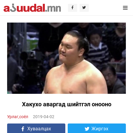
Хакухо аваргад шийтгэл онооно
Урлаг,соёл
2019-04-02
Хуваалцах
Жиргэх