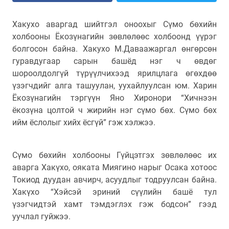
Хакухо аваргад шийтгэл оноохыг Сүмо бөхийн
холбооны Ёкозүнагийн зөвлөлөөс холбоонд үүрэг
болгосон байна. Хакухо М.Даваажаргал өнгөрсөн
гуравдугаар сарын башёд нэг ч өвдөг
шороолдолгүй түрүүлчихээд ярилцлага өгөхдөө
үзэгчдийг алга ташуулан, уухайлуулсан юм. Харин
Ёкозүнагийн тэргүүн Яно Хиронори “Хичнээн
ёкозүна цолтой ч жирийн нэг сүмо бөх. Сүмо бөх
ийм ёслолыг хийх ёсгүй” гэж хэлжээ.
Сүмо бөхийн холбооны Гүйцэтгэх зөвлөлөөс их
аварга Хакүхо, ояката Миягино нарыг Осака хотоос
Токиод дуудан авчирч, асуудлыг тодруулсан байна.
Хакүхо “Хэйсэй эриний сүүлийн башё тул
үзэгчидтэй хамт тэмдэглэх гэж бодсон” гээд
уучлал гуйжээ.