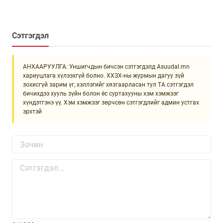
Сэтгэгдэл
АНХААРУУЛГА: Уншигчдын бичсэн сэтгэгдэлд Asuudal.mn
хариуцлага хүлээхгүй болно. ХХЗХ-ны журмын дагуу зүй
зохисгүй зарим үг, хэллэгийг хязгаарласан тул ТА сэтгэгдэл
бичихдээ хууль зүйн болон ёс суртахууны хэм хэмжээг
хүндэтгэнэ үү. Хэм хэмжээг зөрчсөн сэтгэгдлийг админ устгах
эрхтэй