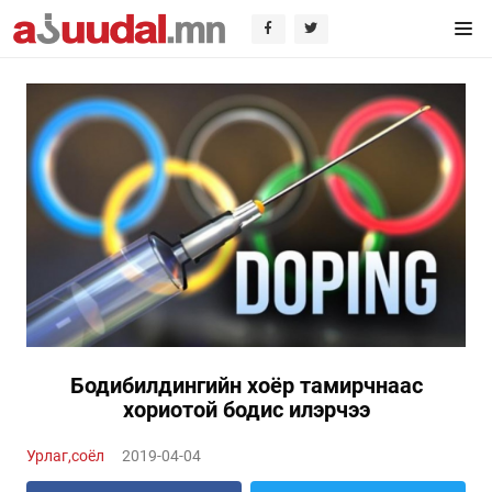
Бодибилдингийн хоёр тамирчнаас
хориотой бодис илэрчээ
Урлаг,соёл
2019-04-04