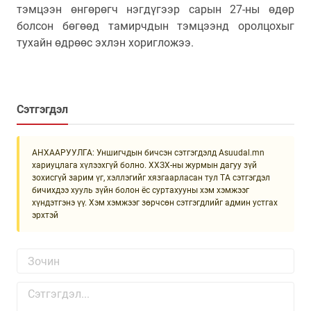
тэмцээн өнгөрөгч нэгдүгээр сарын 27-ны өдөр
болсон бөгөөд тамирчдын тэмцээнд оролцохыг
тухайн өдрөөс эхлэн хоригложээ.
Сэтгэгдэл
АНХААРУУЛГА: Уншигчдын бичсэн сэтгэгдэлд Asuudal.mn
хариуцлага хүлээхгүй болно. ХХЗХ-ны журмын дагуу зүй
зохисгүй зарим үг, хэллэгийг хязгаарласан тул ТА сэтгэгдэл
бичихдээ хууль зүйн болон ёс суртахууны хэм хэмжээг
хүндэтгэнэ үү. Хэм хэмжээг зөрчсөн сэтгэгдлийг админ устгах
эрхтэй