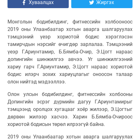
Хуваалцах
Жиргэх
Монголын бодибилдинг, фитнессийн холбооноос
2019 оны Улаанбаатар хотын аварга шалгаруулах
тэмцээний үеэр хориотой бодис хэрэглэсэн
тамирчдын нэрсийг өчигдөр зарлалаа. Тэмцээний
үеэр Г.Ариунтамир, Б.Бямба-Очир, Э.Цогт нараас
допингийн шинжилгээ авчээ. Уг шинжилгээний
хариу гарч Г.Ариунтамир, Э.Цогт нараас хориотой
бодис илэрч зохих хариуцлагыг оноосон талаар
олон нийтэд мэдээллээ.
Олон улсын бодибилдинг, фитнессийн холбооны
Допингийн эсрэг дүрмийн дагуу Г.Ариунтамирыг
тэмцээнд оролцох хугацааг хоёр жилээр, Э.Цогтыг
дөрвөн жилээр хасчээ. Харин Б.Бямба-Очироос
хориотой бодисын төрөл илрээгүй байна.
2019 оны Улаанбаатар хотын аварга шалгаруулах