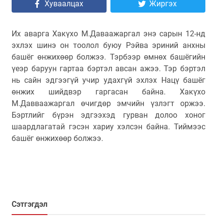
Хуваалцах
Жиргэх
Их аварга Хакүхо М.Даваажаргал энэ сарын 12-нд
эхлэх шинэ он тоолол буюу Рэйва эриний анхны
башёг өнжихөөр болжээ. Тэрбээр өмнөх башёгийн
үеэр баруун гартаа бэртэл авсан ажээ. Тэр бэртэл
нь сайн эдгээгүй учир удахгүй эхлэх Нацү башёг
өнжих шийдвэр гаргасан байна. Хакүхо
М.Давваажаргал өчигдөр эмчийн үзлэгт оржээ.
Бэртлийг бүрэн эдгээхэд гурван долоо хоног
шаардлагатай гэсэн хариу хэлсэн байна. Тиймээс
башёг өнжихөөр болжээ.
Сэтгэгдэл