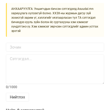
АНХААРУУЛГА: Уншигчдын бичсэн сэтгэгдэлд Asuudal.mn
хариуцлага хүлээхгүй болно. ХХЗХ-ны журмын дагуу зүй
зохисгүй зарим үг, хэллэгийг хязгаарласан тул ТА сэтгэгдэл
бичихдээ хууль зүйн болон ёс суртахууны хэм хэмжээг
хүндэтгэнэ үү. Хэм хэмжээг зөрчсөн сэтгэгдлийг админ устгах
эрхтэй
0/1000
Нийтлэх