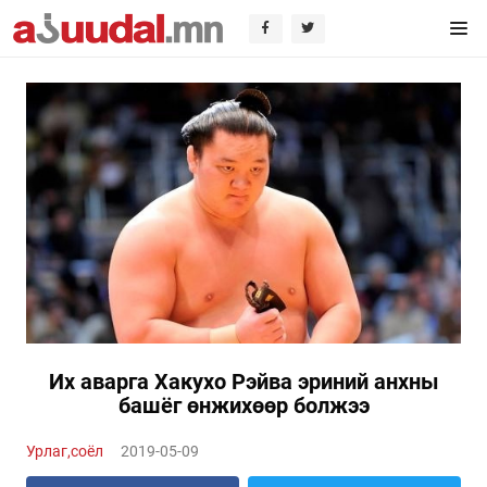
Их аварга Хакухо Рэйва эриний анхны
башёг өнжихөөр болжээ
Урлаг,соёл
2019-05-09