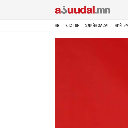
НҮҮР
УЛС ТӨР
ЭДИЙН ЗАСАГ
НИЙГЭ