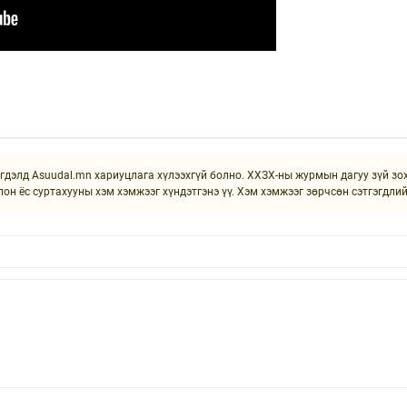
элд Asuudal.mn хариуцлага хүлээхгүй болно. ХХЗХ-ны журмын дагуу зүй зохи
лон ёс суртахууны хэм хэмжээг хүндэтгэнэ үү. Хэм хэмжээг зөрчсөн сэтгэгдли