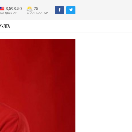
3,593.50
25
USA ДОЛЛАР
УЛААНБААТАР
УУЛГА