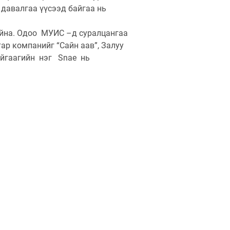
 давалгаа үүсээд байгаа нь
айна. Одоо МУИС –д суралцангаа
ар компанийг “Сайн аав”, Залуу
айгаагийн нэг Snae нь