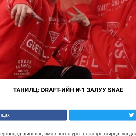
ТАНИЛЦ: DRAFT-ИЙН №1 ЗАЛУУ SNAE
лцах
ртөнцөд шинэлэг, ямар нэгэн урсгал жанрт хайрцаглагдаа