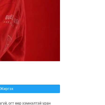
Жиргэх
гүй, огт өөр хэмнэлтэй уран