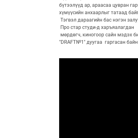
бүтээлүүд ар, араасаа цувран гар
хүмүүсийн анхаарлыг татаад байг
Тэгвэл дараагийн бас нэгэн зал
Про стар студи-д харъяалагдан 
мөрдөгч, киногоор сайн мэдэх 
"DRAFT№1" дуугаа гаргасан байна