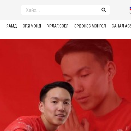
М
ЯАМД
ЭРҮҮЛ МЭНД
УРЛАГ,СОЁЛ
ЭРДЭНЭС МОНГОЛ
САНАЛ АС