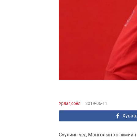
Урлаг,соёл
2019-06-11
Хуваа
Сүүлийн үед Монголын хөгжмийн е