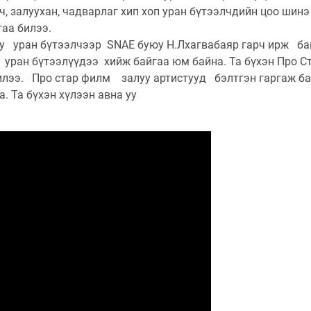
ч, залуухан, чадварлаг хип хоп уран бүтээлчдийн цоо шинэ
аа билээ.
уу уран бүтээлчээр SNAE буюу Н.Лхагвабаяр гарч ирж б
уран бүтээлүүдээ хийж байгаа юм байна. Та бүхэн Про Ст
билээ. Про стар филм залуу артистууд бэлтгэн гаргаж б
. Та бүхэн хүлээн авна уу