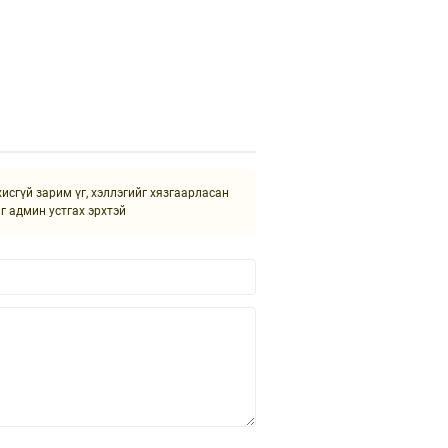
сгүй зарим үг, хэллэгийг хязгаарласан
йг админ устгах эрхтэй