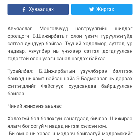
Хуваалцах
Жиргэх
Авьяаслаг Монголчууд нэвтрүүлгийн шилдэг
оролцогч Б.Шижирбатыг олон үзэгч түрүүлээгүйд
сэтгэл дундуур байгаа. Түүний хөдөлмөр, зүтгэл, ур
чадвар, үзүүлбэр нь үнэхээр сэтгэл догдлуулсан
гэдэгтэй олон үзэгч санал нэгдэх байхаа.
Тухайлбал: Б.Шижирбатын үзүүлбэрээ бэлтгэж
байхад нь хамт байсан найз Э.Бадмаараг нь дараах
сэтгэгдлийг Файспүүк хуудсандаа байршуулсан
байлаа.
Чиний жинхэнэ авьяас
Хэлэхгүй бол болохгүй санагдаад бичлээ. Шижирээ
ялагч болоогүй ч надад ингэж хэлсэн юм.
-Би өмнө нь хэзээ ч мэдэрч байгаагүй мэдрэмжийг