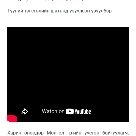
Түүний төгсгөлийн шатанд үзүүлсэн үзүүлбэр
Харин өнөөдөр Монгол тв-ийн үүсгэн байгуулагч,