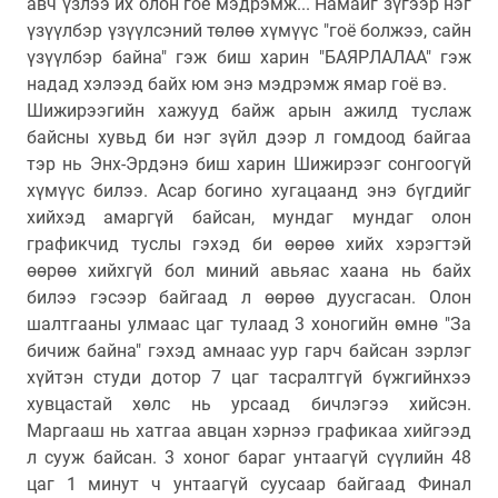
авч үзлээ их олон гоё мэдрэмж... Намайг зүгээр нэг
үзүүлбэр үзүүлсэний төлөө хүмүүс "гоё болжээ, сайн
үзүүлбэр байна" гэж биш харин "БАЯРЛАЛАА" гэж
надад хэлээд байх юм энэ мэдрэмж ямар гоё вэ.
Шижирээгийн хажууд байж арын ажилд туслаж
байсны хувьд би нэг зүйл дээр л гомдоод байгаа
тэр нь Энх-Эрдэнэ биш харин Шижирээг сонгоогүй
хүмүүс билээ. Асар богино хугацаанд энэ бүгдийг
хийхэд амаргүй байсан, мундаг мундаг олон
графикчид туслы гэхэд би өөрөө хийх хэрэгтэй
өөрөө хийхгүй бол миний авьяас хаана нь байх
билээ гэсээр байгаад л өөрөө дуусгасан. Олон
шалтгааны улмаас цаг тулаад 3 хоногийн өмнө "За
бичиж байна" гэхэд амнаас уур гарч байсан зэрлэг
хүйтэн студи дотор 7 цаг тасралтгүй бүжгийнхээ
хувцастай хөлс нь урсаад бичлэгээ хийсэн.
Маргааш нь хатгаа авцан хэрнээ графикаа хийгээд
л сууж байсан. 3 хоног бараг унтаагүй сүүлийн 48
цаг 1 минут ч унтаагүй суусаар байгаад Финал