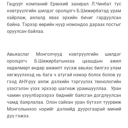
Гацуурт компаний Ерөнхий захирал Л.Чинбат тус
нэвтрүүлгийн шилдэг оролцогч Б.Шижирбатад урам
хайрлаж, аялалд явах эрхийн бичиг гардуулсан
байна. Тэрээр өөрийн нүүр номондоо дараах постыг
оруулсан байлаа.
Авьяаслаг Монголчууд нэвтрүүлгийн шилдэг
оролцогч Б.Шижирбатынхаа цаашдын ажил
хөдөлмөрт өндөр амжилт хүсэж авьяас билгээ улам
хөгжүүлэхэд нь бага ч атугай нэмэр болох болов уу
гээд АНУ-руу аялж дэлхийн тэргүүлэх технологийн
үзэсгэлэн үзэх эрхээр шагнаж урамшууллаа. Уран
чамин үзүүлбэрээрээ биднийг баясган догдлуулсан
чамд баярлалаа. Олон сайхан уран бүтээл туурвиж
Монголынхоо нэрийг дэлхийд дуурсгаарай миний
дүү гэжээ.