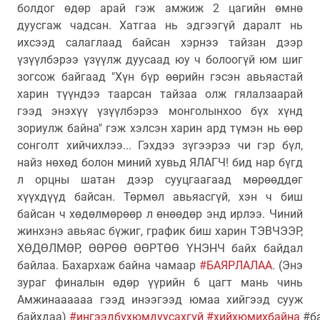
болдог өдөр арай гэж амжиж 2 цагийн өмнө
дуусгаж чадсан. Хатгаа нь эдгээгүй даралт нь
ихсээд салаглаад байсан хэрнээ тайзан дээр
үзүүлбэрээ үзүүлж дуусаад юу ч болоогүй юм шиг
зогсож байгаад "Хүн бүр өөрийн гэсэн авьяастай
харин түүндээ таарсан тайзаа олж гялалзаарай
гээд энэхүү үзүүлбэрээ монголынхоо бүх хүнд
зориулж байна" гэж хэлсэн харин ард түмэн нь өөр
сонголт хийчихлээ... Гэхдээ зүгээрээ чи гэр бүл,
найз нөхөд болон миний хувьд ЯЛАГЧ! бид нар бүгд
л орцны шатан дээр сууцгаагаад мөрөөддөг
хүүхдүүд байсан. Төрмөл авьяасгүй, хэн ч биш
байсан ч хөдөлмөрөөр л өнөөдөр энд ирлээ. Чиний
жинхэнэ авьяас бүжиг, график биш харин ТЭВЧЭЭР,
ХӨДӨЛМӨР, ӨӨРӨӨ ӨӨРТӨӨ ҮНЭНЧ байх байдал
байлаа. Бахархаж байна чамаар
#БАЯРЛАЛАА
. (Энэ
зураг финалын өдөр үүрийн 6 цагт мань чинь
Амжинаааааа гээд инээгээд юмаа хийгээд сууж
байхдаа)
#ингээдбүхюмдуусахгүй
#хийхюмихбайна
#б