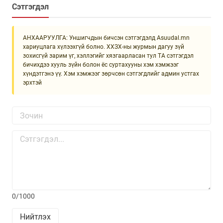
Сэтгэгдэл
АНХААРУУЛГА: Уншигчдын бичсэн сэтгэгдэлд Asuudal.mn
хариуцлага хүлээхгүй болно. ХХЗХ-ны журмын дагуу зүй
зохисгүй зарим үг, хэллэгийг хязгаарласан тул ТА сэтгэгдэл
бичихдээ хууль зүйн болон ёс суртахууны хэм хэмжээг
хүндэтгэнэ үү. Хэм хэмжээг зөрчсөн сэтгэгдлийг админ устгах
эрхтэй
0/1000
Нийтлэх