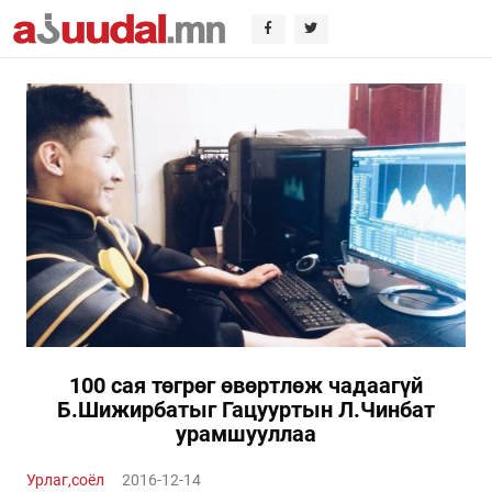
100 сая төгрөг өвөртлөж чадаагүй
Б.Шижирбатыг Гацууртын Л.Чинбат
урамшууллаа
Урлаг,соёл
2016-12-14