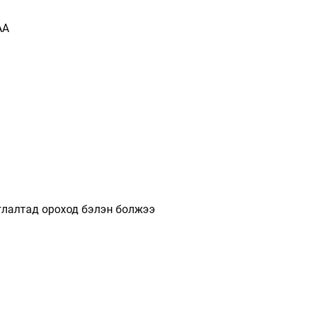
АА
глалтад ороход бэлэн болжээ