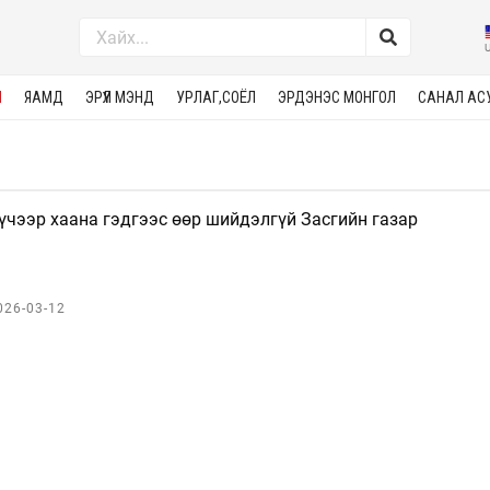
М
ЯАМД
ЭРҮҮЛ МЭНД
УРЛАГ,СОЁЛ
ЭРДЭНЭС МОНГОЛ
САНАЛ АС
үчээр хаана гэдгээс өөр шийдэлгүй Засгийн газар
026-03-12