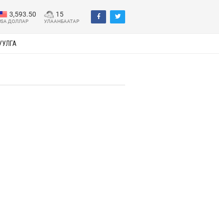
3,593.50
15
USA ДОЛЛАР
УЛААНБААТАР
УУЛГА