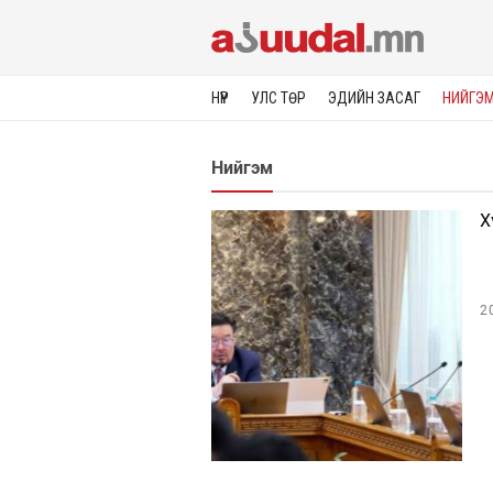
НҮҮР
УЛС ТӨР
ЭДИЙН ЗАСАГ
НИЙГЭ
Нийгэм
Х
2