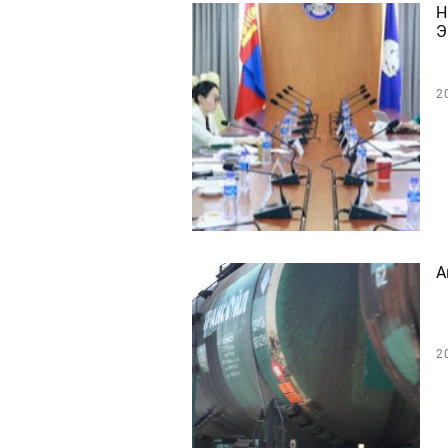
Н
Э
2
А
2