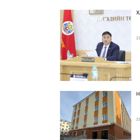
Х
2
Н
2