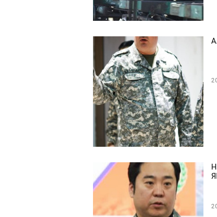
А
2
Н
Я
2