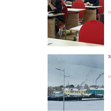
2
З
2