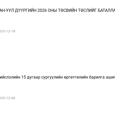
АН-УУЛ ДҮҮРГИЙН 2026 ОНЫ ТӨСВИЙН ТӨСЛИЙГ БАТАЛЛ
025-12-18
ийслэлийн 15 дугаар сургуулийн өргөтгөлийн барилга аши
025-12-06