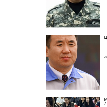
Ц
2
М
З