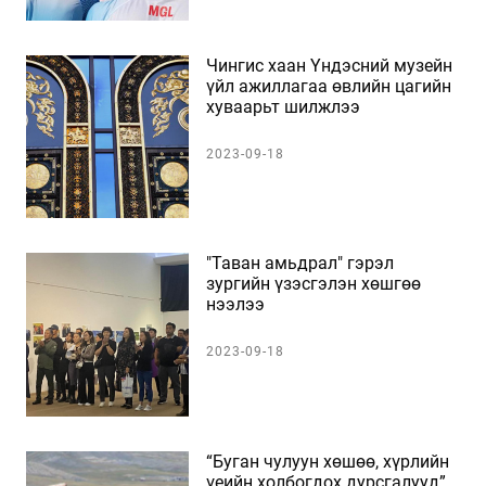
Чингис хаан Үндэсний музейн
үйл ажиллагаа өвлийн цагийн
хуваарьт шилжлээ
2023-09-18
"Таван амьдрал" гэрэл
зургийн үзэсгэлэн хөшгөө
нээлээ
2023-09-18
“Буган чулуун хөшөө, хүрлийн
үеийн холбогдох дурсгалууд”