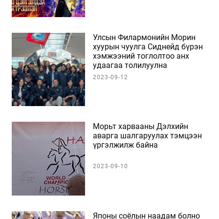
Улсын Филармонийн Морин
хуурын чуулга Сиднейд бүрэн
хэмжээний тоглолтоо анх
удаагаа толилуулна
2023-09-12
Морьт харвааны Дэлхийн
аварга шалгаруулах тэмцээн
үргэлжилж байна
2023-09-10
Японы соёлын наадам болно