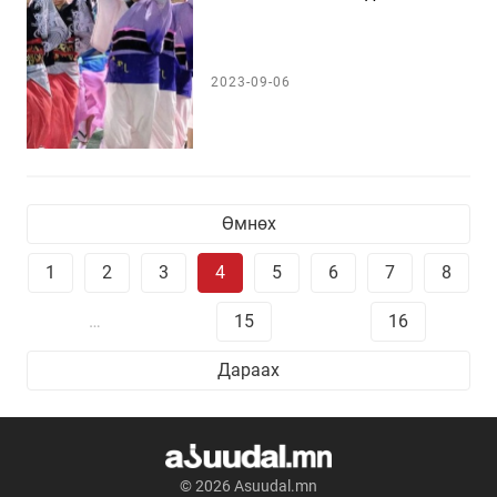
2023-09-06
Өмнөх
1
2
3
4
5
6
7
8
…
15
16
Дараах
© 2026 Asuudal.mn