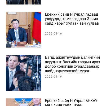
Ерөнхий сайд Н.Учрал гадаад
улсуудад томилогдсон Элчин
сайд нарыг хүлээн авч уулзав
2026-04-16
Багш, ажилтнуудын цалингийн
асуудлыг Засгийн газрын ирэх
долоо хоногийн хуралдаанаар
шийдвэрлүүлэхийг үүрэг
болголоо
2026-04-16
Ерөнхий сайд Н.Учрал БНХАУ-
ын Элчин сайд Шэнь