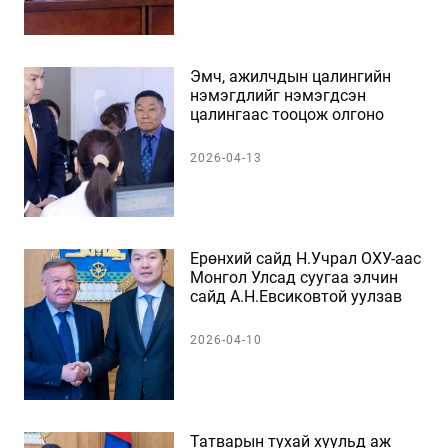
Эмч, ажилчдын цалингийн
нэмэгдлийг нэмэгдсэн
цалингаас тооцож олгоно
2026-04-13
Ерөнхий сайд Н.Учрал ОХУ-аас
Монгол Улсад суугаа элчин
сайд А.Н.Евсиковтой уулзав
2026-04-10
Татварын тухай хуульд аж