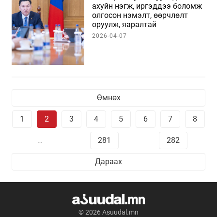
ахуйн нэгж, иргэддээ боломж
олгосон нэмэлт, өөрчлөлт
оруулж, яаралтай
хэлэлцүүлэхийг Ерөнхий сайд
2026-04-07
Н.Учрал үүрэг болголоо
Өмнөх
1
2
3
4
5
6
7
8
…
281
282
Дараах
© 2026 Asuudal.mn