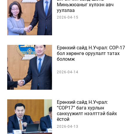
Миньжюаныг хүлээн авч
уулзлаа
2026-04-15
Ерөнхий сайд Н.Учрал: COP-17
бол хөрөнгө оруулалт татах
боломж
2026-04-14
Ерөнхий сайд Н.Учрал:
“COP17” бага хурлын
санхүүжилт нээлттэй байх
ёстой
2026-04-13