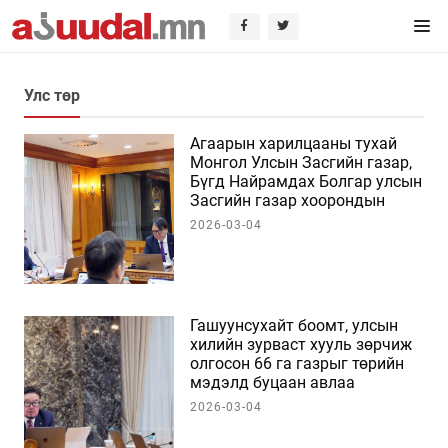
Улс төр
Агаарын харилцааны тухай
Монгол Улсын Засгийн газар,
Бүгд Найрамдах Болгар улсын
Засгийн газар хоорондын
хэлэлцээрийг баталлаа
2026-03-04
Гашуунсухайт боомт, улсын
хилийн зурваст хууль зөрчиж
олгосон 66 га газрыг төрийн
мэдэлд буцаан авлаа
2026-03-04