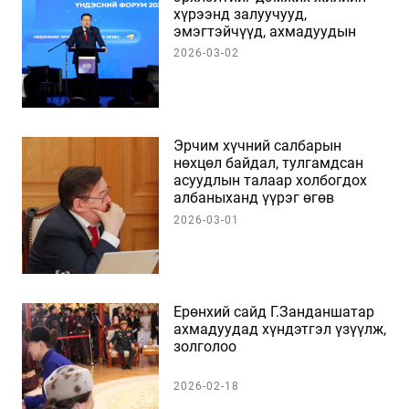
хүрээнд залуучууд,
эмэгтэйчүүд, ахмадуудын
ажлын байрыг нэмэгдүүлэхэд
2026-03-02
анхаарч ажиллана
Эрчим хүчний салбарын
нөхцөл байдал, тулгамдсан
асуудлын талаар холбогдох
албаныханд үүрэг өгөв
2026-03-01
Ерөнхий сайд Г.Занданшатар
ахмадуудад хүндэтгэл үзүүлж,
золголоо
2026-02-18