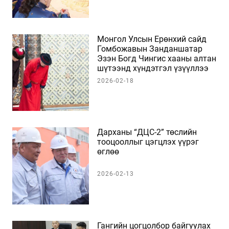
Монгол Улсын Ерөнхий сайд
Гомбожавын Занданшатар
Эзэн Богд Чингис хааны алтан
шүтээнд хүндэтгэл үзүүллээ
2026-02-18
Дарханы “ДЦС-2” төслийн
тооцооллыг цэгцлэх үүрэг
өглөө
2026-02-13
Гангийн цогцолбор байгуулах