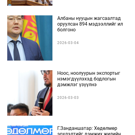
Албаны нууцын жагсаалтад
оруулсан 894 мэдээллийг ил
болгоно
2026-03-04
Ноос, ноолуурын экспортыг
нэмэгдүүлэхэд бодлогын
дэмжлэг үзүүлнэ
2026-03-03
Г.Занданшатар: Хөдөлмөр
эрхлэлтийг дэмжих жилийн