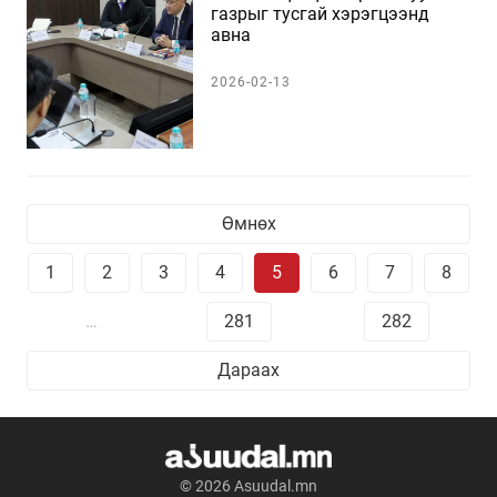
газрыг тусгай хэрэгцээнд
авна
2026-02-13
Өмнөх
1
2
3
4
5
6
7
8
…
281
282
Дараах
© 2026 Asuudal.mn