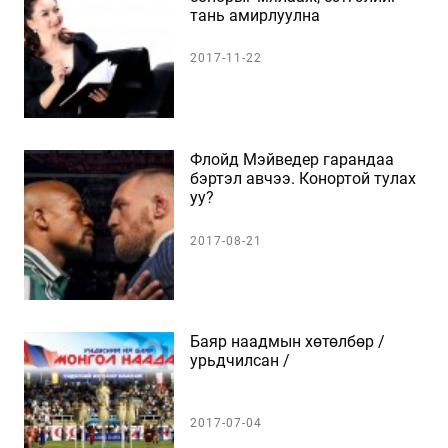
тань амирлуулна
2017-11-22
Флойд Мэйведер гарандаа
бэртэл авчээ. Конортой тулах
уу?
2017-08-21
Баяр наадмын хөтөлбөр /
урьдчилсан /
2017-07-04