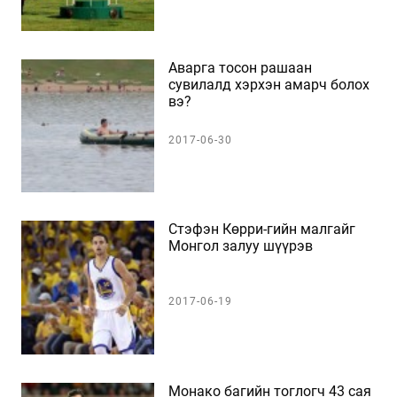
Аварга тосон рашаан
сувилалд хэрхэн амарч болох
вэ?
2017-06-30
Стэфэн Көрри-гийн малгайг
Монгол залуу шүүрэв
2017-06-19
Монако багийн тоглогч 43 сая