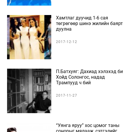
Хамтлаг дуучид 1-6 сая
төгрөгөөр шинэ жилийн баярт
дуулна
2017-12-12
П.Батхуяг: Дахиад хэлэхэд би
Хойд Солонгос, надад
Трампууд ч бий
2017-11-27
“Уянга яруу” хос цомог таны
сонорыг мялааж, сэтгэлийг