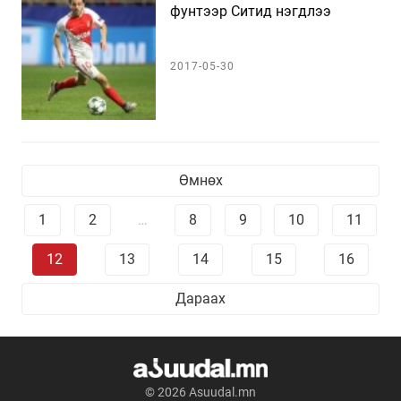
фунтээр Ситид нэгдлээ
2017-05-30
Өмнөх
1
2
…
8
9
10
11
12
13
14
15
16
Дараах
© 2026 Asuudal.mn