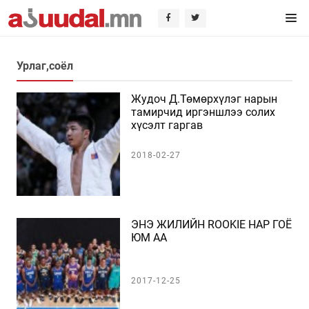
Урлаг,соёл
Жудоч Д.Төмөрхүлэг нарын
тамирчид иргэншлээ солих
хүсэлт гаргав
2018-02-27
ЭНЭ ЖИЛИЙН ROOKIE НАР ГОЁ
ЮМ АА
2017-12-25